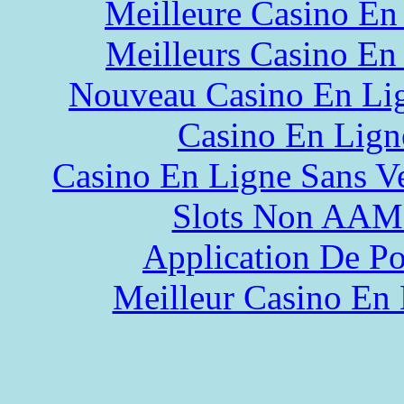
Meilleure Casino En
Meilleurs Casino En
Nouveau Casino En Li
Casino En Lign
Casino En Ligne Sans Ve
Slots Non AA
Application De P
Meilleur Casino En