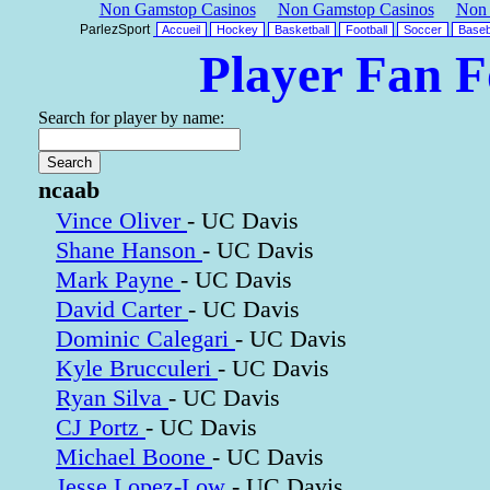
Non Gamstop Casinos
Non Gamstop Casinos
Non 
ParlezSport
Accueil
Hockey
Basketball
Football
Soccer
Baseb
Player Fan 
Search for player by name:
ncaab
Vince Oliver
- UC Davis
Shane Hanson
- UC Davis
Mark Payne
- UC Davis
David Carter
- UC Davis
Dominic Calegari
- UC Davis
Kyle Brucculeri
- UC Davis
Ryan Silva
- UC Davis
CJ Portz
- UC Davis
Michael Boone
- UC Davis
Jesse Lopez-Low
- UC Davis