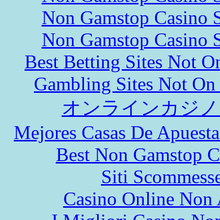
Non Gamstop Casino S
Non Gamstop Casino S
Best Betting Sites Not 
Gambling Sites Not On
オンラインカジノ
Mejores Casas De Apuesta
Best Non Gamstop C
Siti Scommess
Casino Online Non