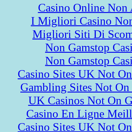
Casino Online Non
I Migliori Casino N
Migliori Siti Di Sco
Non Gamstop Cas
Non Gamstop Cas
Casino Sites UK Not O
Gambling Sites Not On
UK Casinos Not On 
Casino En Ligne Meill
Casino Sites UK Not O