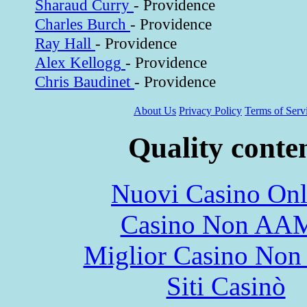
Sharaud Curry
- Providence
Charles Burch
- Providence
Ray Hall
- Providence
Alex Kellogg
- Providence
Chris Baudinet
- Providence
About Us
Privacy Policy
Terms of Serv
Quality conte
Nuovi Casino Onl
Casino Non AA
Miglior Casino Non
Siti Casinò