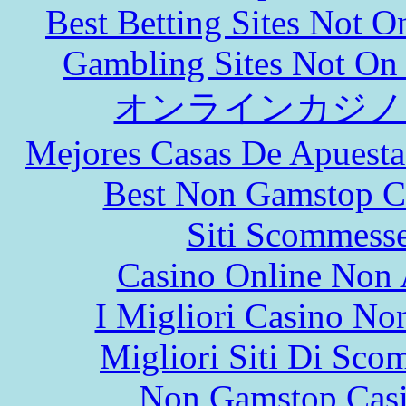
Best Betting Sites Not 
Gambling Sites Not On
オンラインカジノ
Mejores Casas De Apuesta
Best Non Gamstop C
Siti Scommess
Casino Online Non
I Migliori Casino N
Migliori Siti Di Sco
Non Gamstop Cas