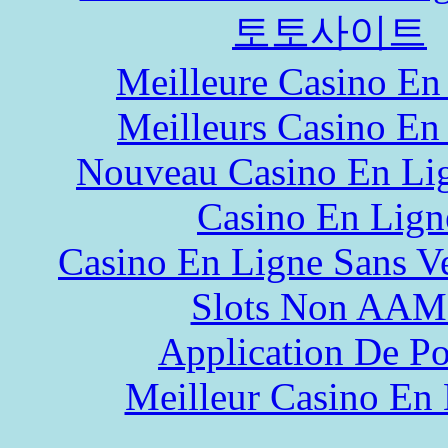
토토사이트
Meilleure Casino En
Meilleurs Casino En
Nouveau Casino En Li
Casino En Lign
Casino En Ligne Sans Ve
Slots Non AA
Application De P
Meilleur Casino En