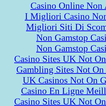
Casino Online Non
I Migliori Casino N
Migliori Siti Di Sco
Non Gamstop Cas
Non Gamstop Cas
Casino Sites UK Not O
Gambling Sites Not On
UK Casinos Not On 
Casino En Ligne Meill
Casino Sites UK Not O