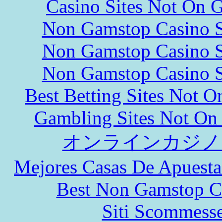
Casino Sites Not On 
Non Gamstop Casino S
Non Gamstop Casino S
Non Gamstop Casino S
Best Betting Sites Not 
Gambling Sites Not On
オンラインカジノ
Mejores Casas De Apuesta
Best Non Gamstop C
Siti Scommess