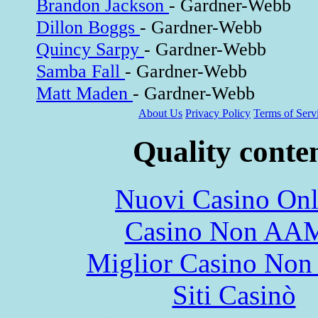
Brandon Jackson
- Gardner-Webb
Dillon Boggs
- Gardner-Webb
Quincy Sarpy
- Gardner-Webb
Samba Fall
- Gardner-Webb
Matt Maden
- Gardner-Webb
About Us
Privacy Policy
Terms of Serv
Quality conte
Nuovi Casino Onl
Casino Non AA
Miglior Casino Non
Siti Casinò