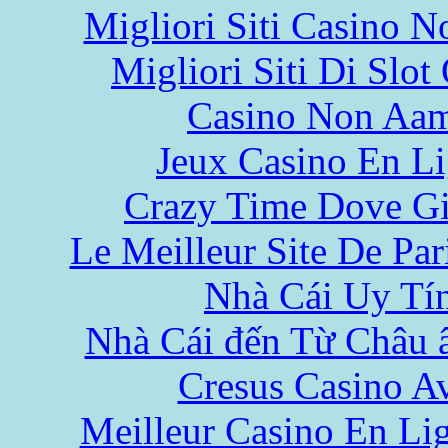
Migliori Siti Casino 
Migliori Siti Di Slot
Casino Non Aa
Jeux Casino En L
Crazy Time Dove Gi
Le Meilleur Site De Pari
Nhà Cái Uy Tí
Nhà Cái đến Từ Châu 
Cresus Casino Av
Meilleur Casino En Li