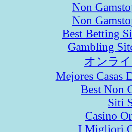
Non Gamstop
Non Gamstop
Best Betting S
Gambling Sit
オンライ
Mejores Casas D
Best Non 
Siti
Casino O
I Migliori