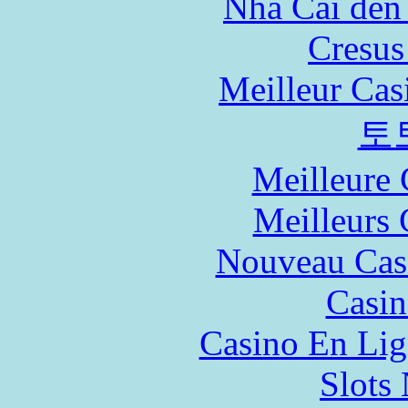
Nhà Cái đến
Cresus
Meilleur Cas
토
Meilleure 
Meilleurs 
Nouveau Cas
Casin
Casino En Lig
Slot